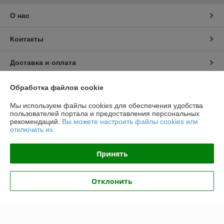
О нас
Контакты
Доставка и оплата
График работы
Обработка файлов cookie
Мы используем файлы cookies для обеспечения удобства
Полная версия сайта
пользователей портала и предоставления персональных
рекомендаций.
Вы можете настроить файлы cookies или
отключить их.
Политика обработки cookies
Принять
Сайт создан на платформе Deal.by
Отклонить
Информация для покупателя