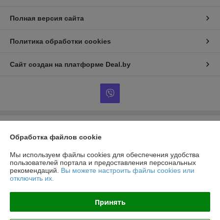
Полная версия сайта
Политика обработки cookies
Сайт создан на платформе Deal.by
Информация для покупателя
Обработка файлов cookie
Юридическое лицо:
ООО «Империя красок»
220024, г. Минск, ул. Стебенёва, д. 16, к.1, оф. 9, этаж 3
Мы используем файлы cookies для обеспечения удобства
пользователей портала и предоставления персональных
Регистрационный номер ЕГР: 193739077
рекомендаций.
Вы можете настроить файлы cookies или
отключить их.
УНП: 193739077
Регистрационный орган: Минский райисполком
Принять
Дата регистрации компании: 24.01.2024