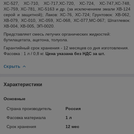
ХС-527, ХС-710, ХС-717,ХС-720, ХС-724, ХС-747,ХС-748,
ХС-759, ХС-781, ХС-5163 и др. (за исключением эмали ХВ-124
серой и защитной); Лаков: ХС-76, ХС-724; Грунтовок: ХВ-062,
ХВ-079, ХС-010, ХС-059, ХС-068, ХС-077,МС-067; Шпатлевок:
ХВ-004, ХВ-005, ЭП-0020.
Представляет смесь летучих органических жидкостей:
бутилацетата, ацетона, толуола.
Гарантийный срок хранения - 12 месяцев со дня изготовления.
Фасовка : 1 л / 0,8 кг.
Цена указана без НДС за шт.
Скрыть
Характеристики
Основные
Страна производитель
Россия
Фасовка материала
1 л
Срок хранения
12 мес