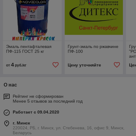
Эмаль пентафталевая
Грунт-эмаль по ржавчине
Гру
ПФ-115 ГОСТ 25 кг
ПФ-100
"P
ант
4
Цену уточняйте
Це
от
руб./кг
О нас
Рейтинг не сформирован
Менее 5 отзывов за последний год
Работает с 09.04.2020
г. Минск
220024, РБ, г. Минск, ул. Стебенева, 16, офис 9, Минск,
Беларусь