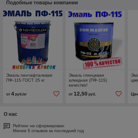
Подобные товары компании
Эмаль пентафталевая
Эмаль глянцевая
Эм
ПФ-115 ГОСТ 25 кг
алкидная (ПФ-115)
цве
качество!
4
12,50
Це
от
руб./кг
от
руб.
О нас
Рейтинг не сформирован
Менее 5 отзывов за последний год