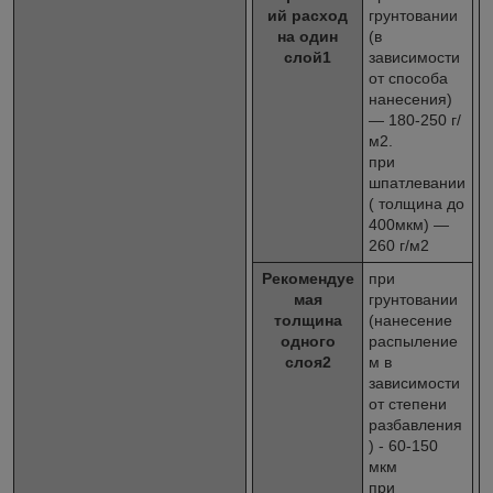
ий расход
грунтовании
на один
(в
слой
1
зависимости
от способа
нанесения)
— 180-250 г/
м2.
при
шпатлевании
( толщина до
400мкм) —
260 г/м2
Рекомендуе
при
мая
грунтовании
толщина
(нанесение
одного
распыление
слоя
2
м в
зависимости
от степени
разбавления
) - 60-150
мкм
при