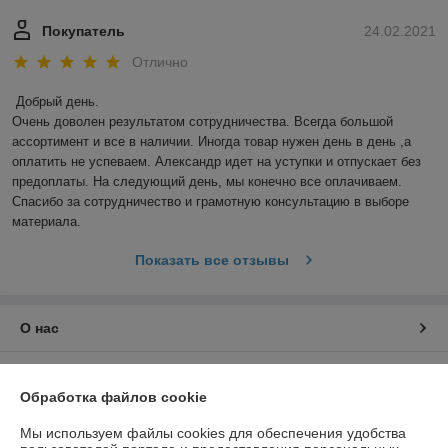
Покупатель
24.02.2021
Отлично
Добрый день. 

Очень доволен результатом сотрудничества. Всегда большой 
ассортимент и все в наличии. Иногда товар нужен день в день ,а 
оплатить не успеваем. Александр идет на уступки и отпускает без 
предоплаты. На следующий день, мы конечно все оплачиваем. 
Спасибо за сотрудничество и грамотную консультацию в выборе 
материала.
Показать все отзывы
О нас
Контакты
Обработка файлов cookie
Доставка и оплата
Мы используем файлы cookies для обеспечения удобства