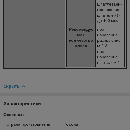
шпатлевании
(нанесение
шпателем) -
до 400 мкм
Рекомендуе
при
мое
нанесение
количество
распыление
слоев
м 2-3
при
нанесение
шпателем 1
Скрыть
Характеристики
Основные
Страна производитель
Россия