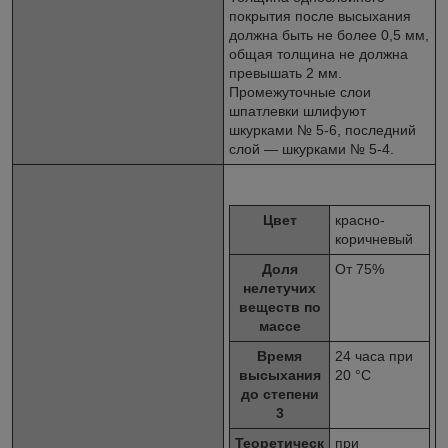
покрытия после высыхания
должна быть не более 0,5 мм,
общая толщина не должна
превышать 2 мм.
Промежуточные слои
шпатлевки шлифуют
шкурками № 5-6, последний
слой — шкурками № 5-4.
Цвет
красно-
коричневый
Доля
От 75%
нелетучих
веществ по
массе
Время
24 часа при
высыхания
20 °С
до степени
3
Теоретическ
при