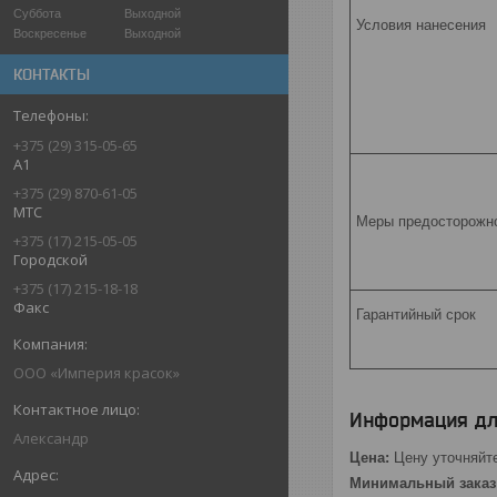
Суббота
Выходной
Условия нанесения
Воскресенье
Выходной
КОНТАКТЫ
+375 (29) 315-05-65
А1
+375 (29) 870-61-05
МТС
Меры предосторожн
+375 (17) 215-05-05
Городской
+375 (17) 215-18-18
Факс
Гарантийный срок
ООО «Империя красок»
Информация дл
Александр
Цена:
Цену уточняйт
Минимальный заказ