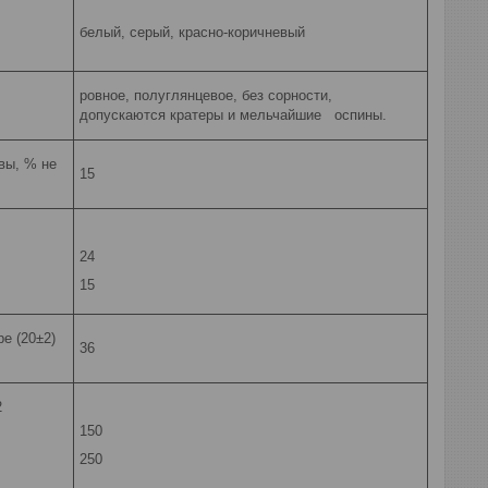
белый, серый, красно-коричневый
ровное, полуглянцевое, без сорности,
допускаются кратеры и мельчайшие оспины.
вы, % не
15
24
15
е (20±2)
36
2
150
250