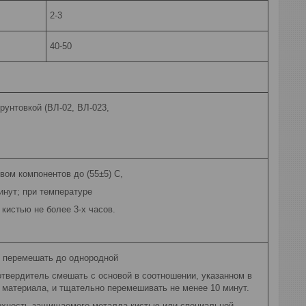
2-3
40-50
рунтовкой (ВЛ-02, ВЛ-023,
ом компонентов до (55±5) С,
инут; при температуре
 кистью не более 3-х часов.
 перемешать до однородной
твердитель смешать с основой в соотношении, указанном в
 материала, и тщательно перемешивать не менее 10 минут.
рхность защищаемого металла кистью или специальной