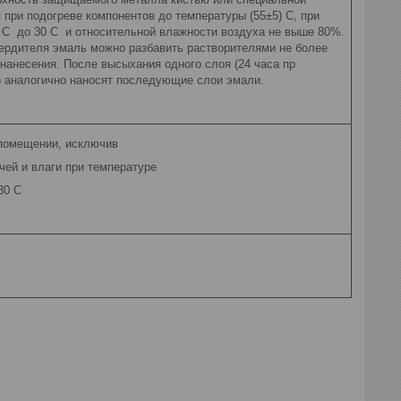
 при подогреве компонентов до температуры (55±5) С, при
 С до 30 С и относительной влажности воздуха не выше 80%.
ердителя эмаль можно разбавить растворителями не более
нанесения. После высыхания одного слоя (24 часа пр
С) аналогично наносят последующие слои эмали.
 помещении, исключив
ей и влаги при температуре
30 С