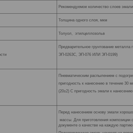
Рекомендуемое количество слоев эмали
Толщина одного слоя, мкм
Толуол, этилцеллозольв
Предварительное грунтование металла г
ости
ЭП-0263С, ЭП-076 ИЛИ ЭП-0199)
Пневматическим распылением с подогрев
пригодность к нанесению в течение 30 м
(20±2) С пригодность эмали к нанесению
Перед нанесением основу эмали хорошо
массы. Для приготовления композиции о
документе о качестве на каждую партию
Подготовленную эмаль наносят на пове