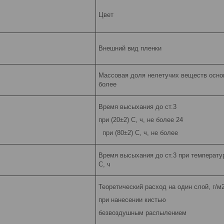
Цвет
Внешний вид пленки
Массовая доля нелетучих веществ осно
более
Время высыхания до ст.3
при (20±2) С, ч, не более 24
при (80±2) С, ч, не более
Время высыхания до ст.3 при температур
С, ч
Теоретический расход на один слой, г/м
при нанесении кистью
безвоздушным распылением