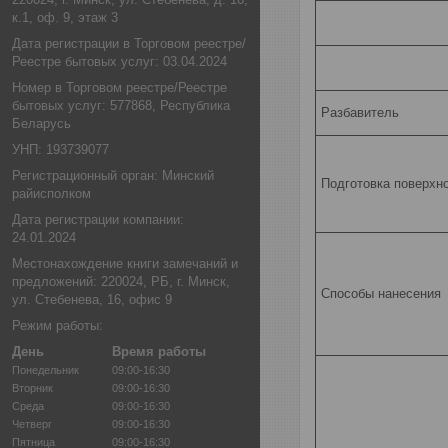
к.1, оф. 9, этаж 3
Дата регистрации в Торговом реестре/
Реестре бытовых услуг: 03.04.2024
Номер в Торговом реестре/Реестре
бытовых услуг: 577868, Республика
Разбавитель
Беларусь
УНП: 193739077
Регистрационный орган: Минский
Подготовка поверхн
райисполком
Дата регистрации компании:
24.01.2024
Местонахождение книги замечаний и
предложений: 220024, РБ, г. Минск,
Способы нанесения
ул. Стебенева, 16, офис 9
Режим работы:
День
Время работы
Понедельник
09:00-16:30
Вторник
09:00-16:30
Среда
09:00-16:30
Четверг
09:00-16:30
Пятница
09:00-16:30