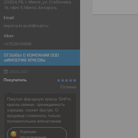
220024, РБ, г. Минск, ул. Стебенева,
16, офис 9, Минск, Беларусь
imperia-krasok@mail.ru
+375293150565
ОТЗЫВЫ О КОМПАНИИ ООО
«ИМПЕРИЯ КРАСОК»
24.03.2021
Покупатель
Отлично
Покупал фасадную краску SinPro,
краска свежая, проницаемость
хорошая, сохнет быстро. О
продавце сложилось только
положительное впечатление.
Хорошее
обслуживание