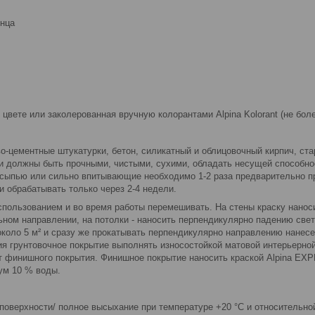
янца
цвете или заколерованная вручную колорантами Alpina Kolorant (не более 
во-цементные штукатурки, бетон, силикатный и облицовочный кирпич, с
и должны быть прочными, чистыми, сухими, обладать несущей способно
осыпью или сильно впитывающие необходимо 1-2 раза предварительно пр
 обрабатывать только через 2-4 недели.
спользованием и во время работы перемешивать. На стены краску нано
ьном направлении, на потолки - наносить перпендикулярно падению свет
коло 5 м² и сразу же прокатывать перпендикулярно направлению нанесен
я грунтовочное покрытие выполнять износостойкой матовой интерьерной
т финишного покрытия. Финишное покрытие наносить краской Alpina EXPE
ум 10 % воды.
оверхности/ полное высыхание при температуре +20 °C и относительной 