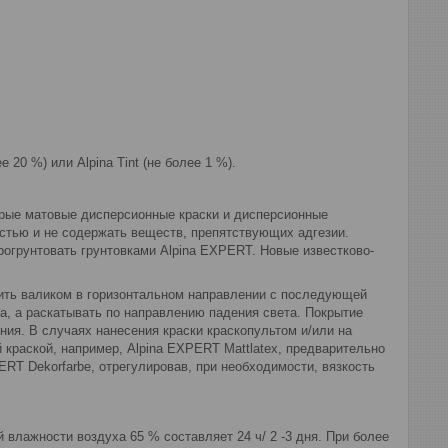
20 %) или Alpina Tint (не более 1 %).
тарые матовые дисперсионные краски и дисперсионные
стью и не содержать веществ, препятствующих адгезии.
огрунтовать грунтовками Alpina EXPERT. Новые известково-
сить валиком в горизонтальном направлении с последующей
а, а раскатывать по направлению падения света. Покрытие
ия. В случаях нанесения краски краскопультом и/или на
 краской, например, Alpina EXPERT Mattlatex, предварительно
RT Dekorfarbe, отрегулировав, при необходимости, вязкость
влажности воздуха 65 % составляет 24 ч/ 2 -3 дня. При более