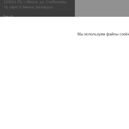
220024, РБ, г. Минск, ул. Стебенева,
16, офис 9, Минск, Беларусь
imperia-krasok@mail.ru
Мы используем файлы cookie
+375293150565
ОТЗЫВЫ О КОМПАНИИ ООО
«ИМПЕРИЯ КРАСОК»
24.03.2021
Покупатель
Отлично
Покупал фасадную краску SinPro,
краска свежая, проницаемость
хорошая, сохнет быстро. О
продавце сложилось только
положительное впечатление.
Хорошее
обслуживание