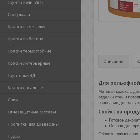
Грунт-эмали (3в1)
Спецэмали
Краски по металлу
Краски по бетону
Краски термостойкие
Описание
Х
Краски интерьерные
Грунтовки ВД
Для рельефной
Краски фасадные
Матовая краска с де
отделки стен и пото
Лаки
основание для лазурей 
Свойства проду
Огнезащитные составы
Готовое декорат
Пропитки для древесины
Основа для ори
Область применения
Пудра