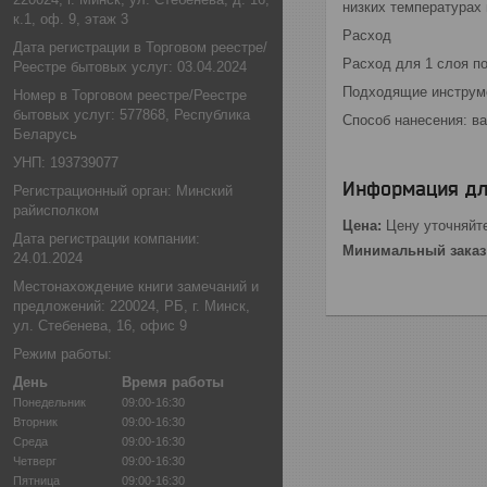
низких температурах
к.1, оф. 9, этаж 3
Расход
Дата регистрации в Торговом реестре/
Расход для 1 слоя п
Реестре бытовых услуг: 03.04.2024
Подходящие инструм
Номер в Торговом реестре/Реестре
бытовых услуг: 577868, Республика
Способ нанесения: ва
Беларусь
УНП: 193739077
Информация дл
Регистрационный орган: Минский
райисполком
Цена:
Цену уточняйт
Дата регистрации компании:
Минимальный заказ
24.01.2024
Местонахождение книги замечаний и
предложений: 220024, РБ, г. Минск,
ул. Стебенева, 16, офис 9
Режим работы:
День
Время работы
Понедельник
09:00-16:30
Вторник
09:00-16:30
Среда
09:00-16:30
Четверг
09:00-16:30
Пятница
09:00-16:30