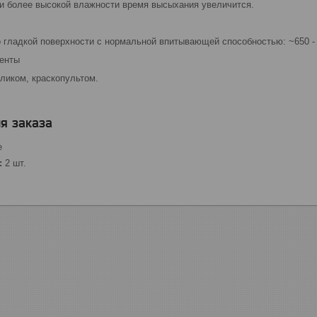
 и более высокой влажности время высыхания увеличится.
о гладкой поверхности с нормальной впитывающей способностью: ~650 - 
енты
ликом, краскопультом.
я заказа
е
:
2 шт.