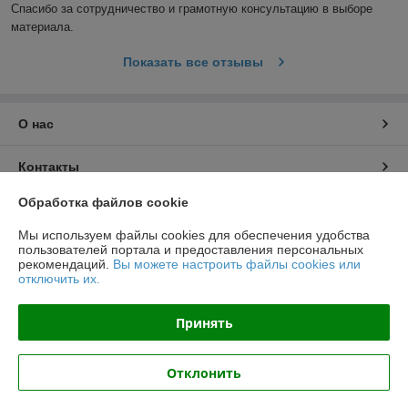
Спасибо за сотрудничество и грамотную консультацию в выборе 
материала.
Показать все отзывы
О нас
Контакты
Обработка файлов cookie
Доставка и оплата
Мы используем файлы cookies для обеспечения удобства
пользователей портала и предоставления персональных
График работы
рекомендаций.
Вы можете настроить файлы cookies или
отключить их.
Полная версия сайта
Принять
Политика обработки cookies
Отклонить
Сайт создан на платформе Deal.by