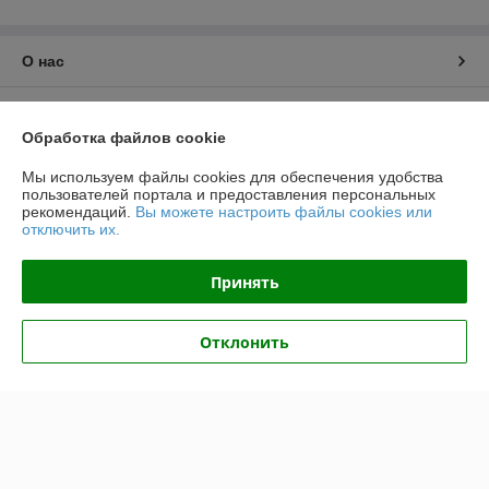
О нас
Контакты
Обработка файлов cookie
Доставка и оплата
Мы используем файлы cookies для обеспечения удобства
пользователей портала и предоставления персональных
рекомендаций.
Вы можете настроить файлы cookies или
График работы
отключить их.
Полная версия сайта
Принять
Политика обработки cookies
Отклонить
Сайт создан на платформе Deal.by