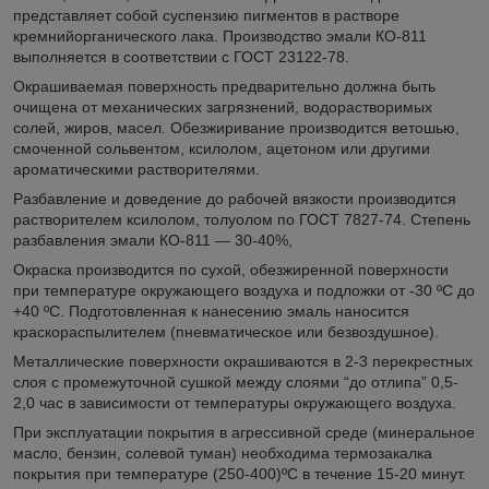
представляет собой суспензию пигментов в растворе
кремнийорганического лака. Производство эмали КО-811
выполняется в соответствии с ГОСТ 23122-78.
Окрашиваемая поверхность предварительно должна быть
очищена от механических загрязнений, водорастворимых
солей, жиров, масел. Обезжиривание производится ветошью,
смоченной сольвентом, ксилолом, ацетоном или другими
ароматическими растворителями.
Разбавление и доведение до рабочей вязкости производится
растворителем ксилолом, толуолом по ГОСТ 7827-74. Степень
разбавления эмали КО-811 — 30-40%,
Окраска производится по сухой, обезжиренной поверхности
при температуре окружающего воздуха и подложки от -30 ºС до
+40 ºС. Подготовленная к нанесению эмаль наносится
краскораспылителем (пневматическое или безвоздушное).
Металлические поверхности окрашиваются в 2-3 перекрестных
слоя с промежуточной сушкой между слоями “до отлипа” 0,5-
2,0 час в зависимости от температуры окружающего воздуха.
При эксплуатации покрытия в агрессивной среде (минеральное
масло, бензин, солевой туман) необходима термозакалка
покрытия при температуре (250-400)ºС в течение 15-20 минут.