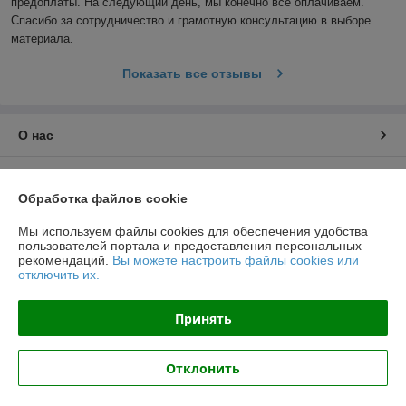
предоплаты. На следующий день, мы конечно все оплачиваем. 
Спасибо за сотрудничество и грамотную консультацию в выборе 
материала.
Показать все отзывы
О нас
Контакты
Обработка файлов cookie
Доставка и оплата
Мы используем файлы cookies для обеспечения удобства
пользователей портала и предоставления персональных
рекомендаций.
Вы можете настроить файлы cookies или
График работы
отключить их.
Полная версия сайта
Принять
Политика обработки cookies
Отклонить
Сайт создан на платформе Deal.by