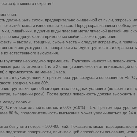
ачестве финишного покрытия!
именения:
сть должна быть сухой, предварительно очищенной от пыли, жировых ил
 покрытий, мела и известковых красок. Перед окрашиванием необходи
, мхи, лишайники, и другие виды плесени металлической щеткой или ск
грязнениях допускается применение мойки высокого давления.
фекты – высолы, трещины, сырые места – следует исправить, а причин
етонные и оштукатуренные поверхности следует грунтовать и окрашивать
ле их естественного высыхания.
м грунтовку необходимо перемешать. Грунтовку наносят на поверхность
ушным распылителем в 1 или 2 слоя (в зависимости от впитывающей сп
я) с промежутком не менее 1 часа.
нять в сухих условиях, при температуре воздуха и основания от +5 °С
жности воздуха менее 80%.
сение грунтовки при неблагоприятных погодных условиях (во время и в 
ветре, выпадении росы). После дождя поверхность должна высохнуть в 
а между слоями:
2) °С и относительной влажности 60% (±10%) – 1 ч. При температуре ни
олее 80 %, продолжительность высыхания может увеличиваться до 24 ч
тие без учета потерь – 300-400 г/м2. Показатель может варьироваться 
ства подготовки поверхности, впитывающей способности основания, исп