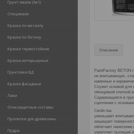
Грунт-эмали (3в1)
Спецэмали
Краски по металлу
Краски по бетону
Краски термостойкие
Описание
Краски интерьерные
PaintFactory BETON г
Грунтовки ВД
не впитывающих, сла
каменных и керамичес
Краски фасадные
Служит основой для 
облицовкой плиткой 
Лаки
Содержащаяся в грун
сцепления с основан
Огнезащитные составы
Свойства:
уменьшает впитываю
Пропитки для древесины
защищает поверхност
облегчает нанесение 
Пудра
укрепляет пылящие о