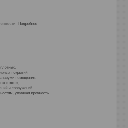
ренности
Подробнее
, плотных,
лярных покрытий,
и снаружи помещения.
ных стяжек,
даний и сооружений.
хностям, улучшая прочность