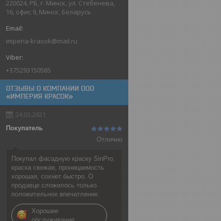
220024, РБ, г. Минск, ул. Стебенева,
16, офис 9, Минск, Беларусь
imperia-krasok@mail.ru
+375293150565
ОТЗЫВЫ О КОМПАНИИ ООО
«ИМПЕРИЯ КРАСОК»
24.03.2021
Покупатель
Отлично
Покупал фасадную краску SinPro,
краска свежая, проницаемость
хорошая, сохнет быстро. О
продавце сложилось только
положительное впечатление.
Хорошее
обслуживание