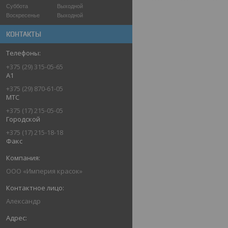
Суббота
Выходной
Воскресенье
Выходной
КОНТАКТЫ
+375 (29) 315-05-65
А1
+375 (29) 870-61-05
МТС
+375 (17) 215-05-05
Городской
+375 (17) 215-18-18
Факс
ООО «Империя красок»
Александр