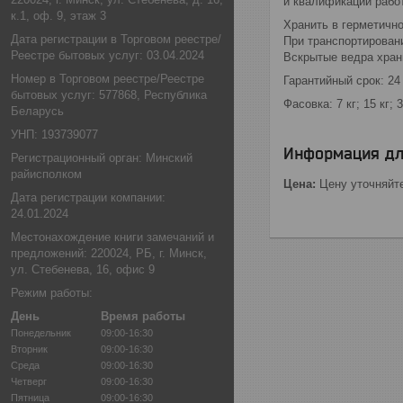
и квалификации работ
к.1, оф. 9, этаж 3
Хранить в герметично
Дата регистрации в Торговом реестре/
При транспортирован
Реестре бытовых услуг: 03.04.2024
Вскрытые ведра хран
Номер в Торговом реестре/Реестре
Гарантийный срок: 24
бытовых услуг: 577868, Республика
Фасовка: 7 кг; 15 кг; 3
Беларусь
УНП: 193739077
Информация дл
Регистрационный орган: Минский
райисполком
Цена:
Цену уточняйт
Дата регистрации компании:
24.01.2024
Местонахождение книги замечаний и
предложений: 220024, РБ, г. Минск,
ул. Стебенева, 16, офис 9
Режим работы:
День
Время работы
Понедельник
09:00-16:30
Вторник
09:00-16:30
Среда
09:00-16:30
Четверг
09:00-16:30
Пятница
09:00-16:30