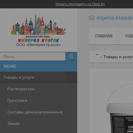
Начать продавать на Deal.by
imperia-krasok
ГЛАВНАЯ
ТОВ
ООО «Империя красок»
Товары и услу
Товары и услуги
Растворители
Грунтовки
Составы цинконаполненные
Эмали