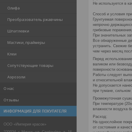
Не используется в к
Олифа
Способ и условия пр
Преобразователь ржавчины
Грунтуемая поверхно
непрочно держащихся
грибковые поражения
Шпатлевки
При значительных за
Все обнаруженные де
Мастики, праймеры
устранить. Свежие б
чем через месяц пос
Клеи
Перед использование
валиком или безвозд
Сопутствующие товары
поверхности основани
Работы следует выпол
Аэрозоли
и относительной вла
Не допускается нане
О нас
при тумане, сильном 
Промежуточная сушк
Отзывы
При температуре (20±
влажности воздуха б
ИНФОРМАЦИЯ ДЛЯ ПОКУПАТЕЛЯ
Расход:
На однослойное покры
ООО «Империя красок»
от состояния и каче
220024, г. Минск, ул. Стебенёва, д. 16,