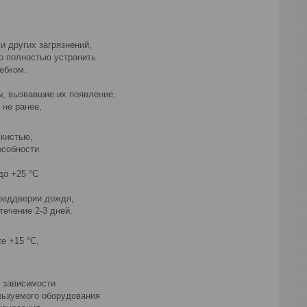
и других загрязнений,
мо полностью устранить
ребком.
ы, вызвавшие их появление,
 не ранее,
 кистью,
особности
 до +25 °С
преддверии дождя,
течение 2-3 дней.
же +15 °С,
.
в зависимости
ользуемого оборудования