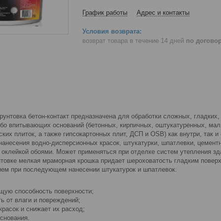
График работы
Адрес и контакты
возврат товара в течение 14 дней
по догово
рунтовка бетон-контакт предназначена для обработки сложных, гладких
бо впитывающих оснований (бетонных, кирпичных, оштукатуренных, ма
ких плиток, а также гипсокартонных плит, ДСП и OSB) как внутри, так 
нанесения водно-дисперсионных красок, штукатурки, шпатлевки, цемент
и оклейкой обоями. Может применяться при отделке систем утепления з
товке мелкая мраморная крошка придает шероховатость гладким повер
ием при последующем нанесении штукатурок и шпатлевок.
щую способность поверхности;
ь от влаги и повреждений;
красок и снижает их расход;
снования.