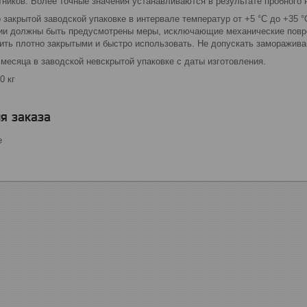
ников. Более точные значения устанавливаются в результате пробного 
 закрытой заводской упаковке в интервале температур от +5 °С до +35 °
ии должны быть предусмотрены меры, исключающие механические повр
ить плотно закрытыми и быстро использовать. Не допускать заморажива
 месяца в заводской невскрытой упаковке с даты изготовления.
0 кг
я заказа
е